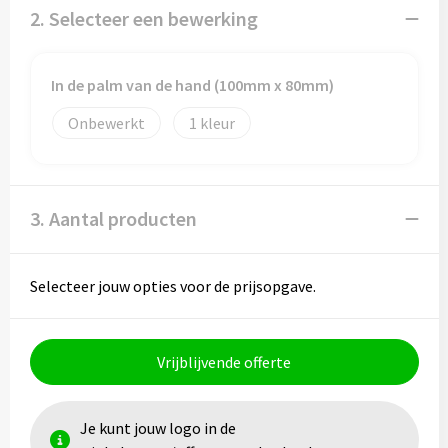
Papieren tassen
2. Selecteer een bewerking
Promotietassen
In de palm van de hand (100mm x 80mm)
Reistassen
Onbewerkt
1
Reistassensets
Rugzakken
3. Aantal producten
Schoenentassen
Selecteer jouw opties voor de prijsopgave.
Schoudertassen
Sporttassen
Vrijblijvende offerte
Strandtassen
Je kunt jouw logo in de
Tablettassen