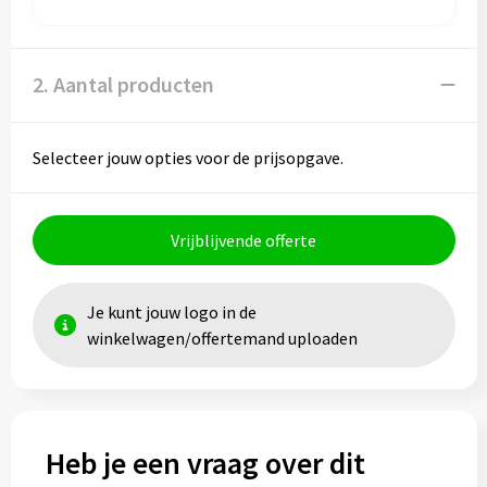
Papieren tassen
Promotietassen
2. Aantal producten
Reistassen
Selecteer jouw opties voor de prijsopgave.
Reistassensets
Rugzakken
Vrijblijvende offerte
Schoenentassen
Je kunt jouw logo in de
Schoudertassen
winkelwagen/offertemand uploaden
Sporttassen
Strandtassen
Heb je een vraag over dit
Tablettassen