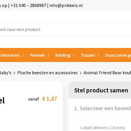
p | +31 040 – 2868987 | info@prikkels.nl
rinkwaren
Pennen
Kleding
Tassen
Duurzame g
Baby's
Pluche beesten en accessoires
Animal Friend Bear knuf
Stel product samen
el
€ 1,87
vanaf
1. Selecteer een bewer
Label (45mm x 15mm)