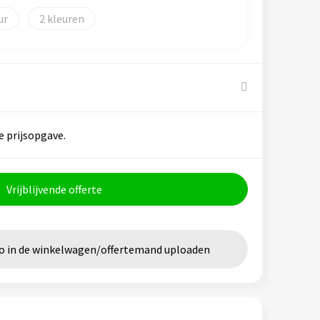
2
e prijsopgave.
Vrijblijvende offerte
go in de winkelwagen/offertemand uploaden