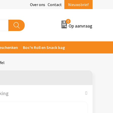
Over ons
Contact
Nieuwsbrief
0
Op aanvraag
eschenken
Boc'n Roll en Snack bag
fel
king