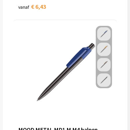
€ 6,43
vanaf
MOOD METAL MD1 M M4 balpen