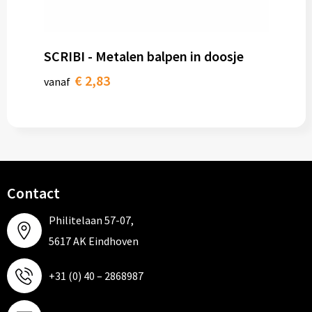
SCRIBI - Metalen balpen in doosje
€ 2,83
vanaf
Contact
Philitelaan 57-07,
5617 AK Eindhoven
+31 (0) 40 – 2868987