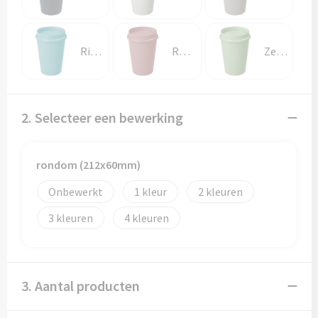
Papieren tassen
Promotietassen
Rifblauw
Roze
Zeeglasgroen
Reistassen
Reistassensets
2. Selecteer een bewerking
Rugzakken
rondom (212x60mm)
Schoenentassen
Onbewerkt
1
2
Schoudertassen
3
4
Sporttassen
Strandtassen
3. Aantal producten
Tablettassen