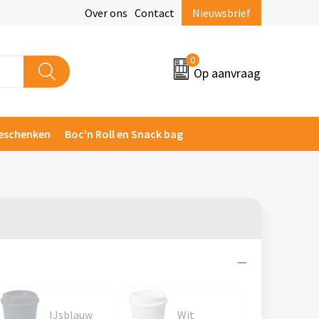
Over ons
Contact
Nieuwsbrief
0
Op aanvraag
eschenken
Boc'n Roll en Snack bag
IJsblauw
Wit