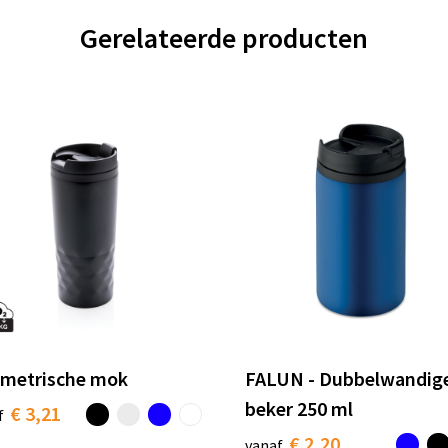
Gerelateerde producten
metrische mok
FALUN - Dubbelwandig
beker 250 ml
€ 3,21
f
€ 2,20
vanaf