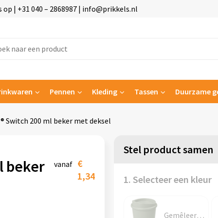
p | +31 040 – 2868987 | info@prikkels.nl
rinkwaren
Pennen
Kleding
Tassen
Duurzame g
 Switch 200 ml beker met deksel
Stel product samen
l beker
€
vanaf
1,34
1. Selecteer een kleur
Gemêleerd groen