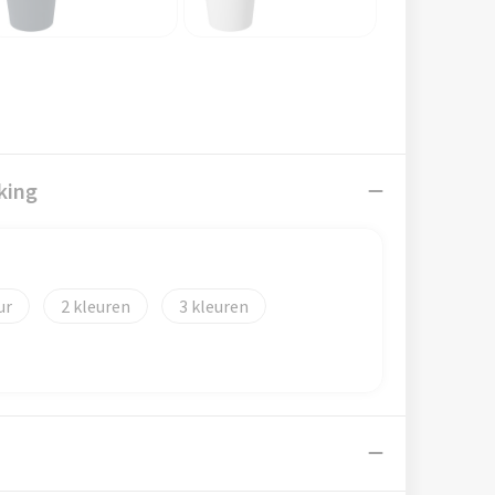
king
2
3