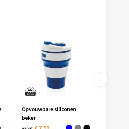
e
Opvouwbare siliconen
beker
€ 7,99
vanaf