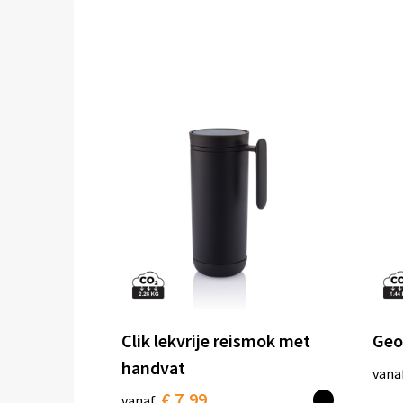
Clik lekvrije reismok met
Geo
handvat
vana
€ 7,99
vanaf