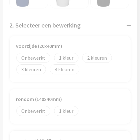
Papieren tassen
Promotietassen
2. Selecteer een bewerking
Reistassen
voorzijde (20x40mm)
Reistassensets
Onbewerkt
1
2
Rugzakken
3
4
Schoenentassen
Schoudertassen
rondom (140x40mm)
Sporttassen
Onbewerkt
1
Strandtassen
Tablettassen