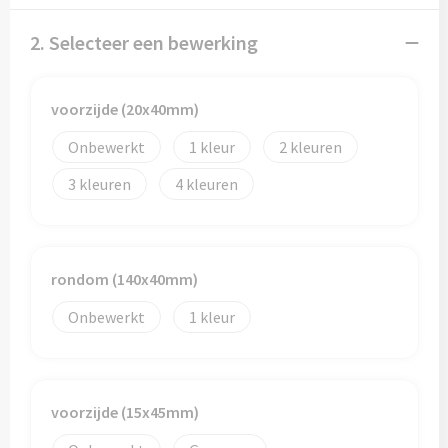
Papieren tassen
2. Selecteer een bewerking
Promotietassen
Reistassen
voorzijde (20x40mm)
Onbewerkt
1
2
Reistassensets
3
4
Rugzakken
Schoenentassen
rondom (140x40mm)
Schoudertassen
Onbewerkt
1
Sporttassen
Strandtassen
voorzijde (15x45mm)
Tablettassen