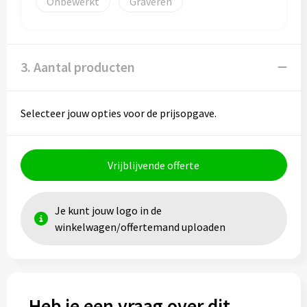
Onbewerkt
Graveren
Toilettassen
Trolleys
3. Aantal producten
Waterbestendige tassen
Selecteer jouw opties voor de prijsopgave.
Vrijblijvende offerte
Je kunt jouw logo in de
winkelwagen/offertemand uploaden
Heb je een vraag over dit