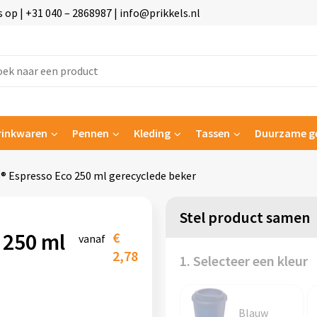
p | +31 040 – 2868987 | info@prikkels.nl
rinkwaren
Pennen
Kleding
Tassen
Duurzame g
 Espresso Eco 250 ml gerecyclede beker
Stel product samen
 250 ml
€
vanaf
2,78
1. Selecteer een kleur
Blauw