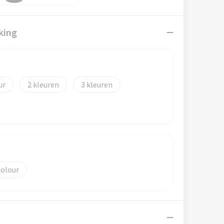
king
2
3
colour