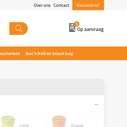
Over ons
Contact
Nieuwsbrief
0
Op aanvraag
eschenken
Boc'n Roll en Snack bag
Lime
Oranje