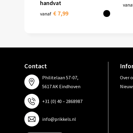
handvat
vana
€ 7,99
vanaf
Contact
Info
Philitelaan 57-07,
Over 
5617 AK Eindhoven
Nieuw
+31 (0) 40 – 2868987
info@prikkels.nl