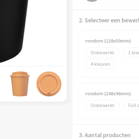
2. Selecteer een bewer
rondom (228x50mm)
Onbewerkt
1
4
rondom (248x96mm)
Onbewerkt
Full 
3. Aantal producten