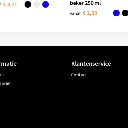
beker 250 ml
€ 3,21
f
€ 2,20
vanaf
rmatie
Klantenservice
ons
Contact
sbrief