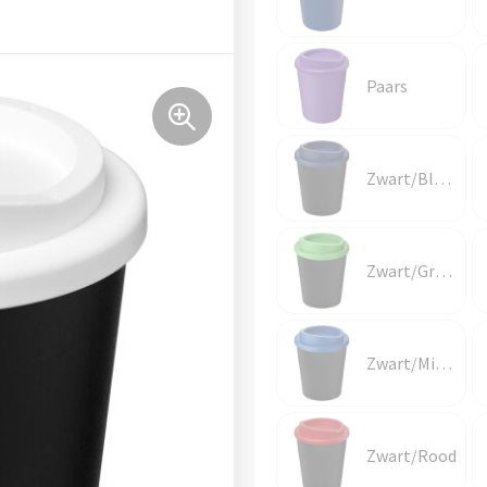
Paars
Zwart/Blauw
Zwart/Groen
Zwart/Middenblauw
Zwart/Rood