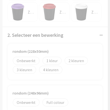
Toilettassen
Zwart/Paars
Zwart/Rood
Zwart/Wit
Trolleys
2. Selecteer een bewerking
Waterbestendige tassen
rondom (228x50mm)
Onbewerkt
1
2
3
4
rondom (248x96mm)
Onbewerkt
Full colour