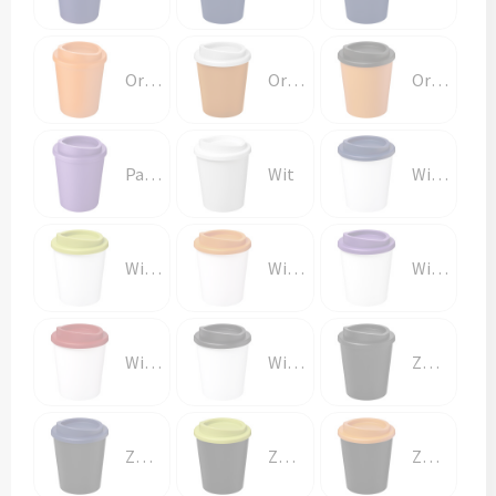
Papieren tassen
Promotietassen
Oranje
Oranje/Wit
Oranje/Zwart
Reistassen
Reistassensets
Paars
Wit
Wit/Blauw
Rugzakken
Wit/Lime
Wit/Oranje
Wit/Paars
Schoenentassen
Schoudertassen
Wit/Rood
Wit/Zwart
Zwart
Sporttassen
Strandtassen
Zwart/Blauw
Zwart/Lime
Zwart/Oranje
Tablettassen