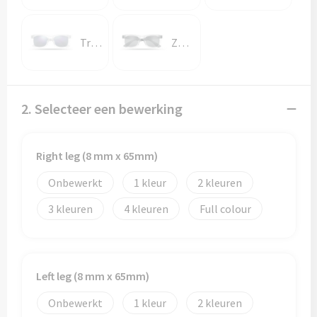
Papieren tassen
Promotietassen
Transparant
Zwart
Reistassen
Reistassensets
2. Selecteer een bewerking
Rugzakken
Right leg (8 mm x 65mm)
Schoenentassen
Onbewerkt
1
2
3
4
Full colour
Schoudertassen
Sporttassen
Left leg (8 mm x 65mm)
Strandtassen
Onbewerkt
1
2
Tablettassen