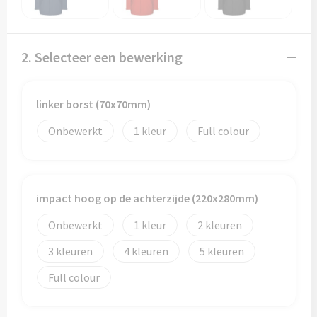
Papieren tassen
Promotietassen
2. Selecteer een bewerking
Reistassen
linker borst (70x70mm)
Reistassensets
Onbewerkt
1
Full colour
Rugzakken
Schoenentassen
impact hoog op de achterzijde (220x280mm)
Schoudertassen
Onbewerkt
1
2
Sporttassen
3
4
5
Full colour
Strandtassen
Tablettassen