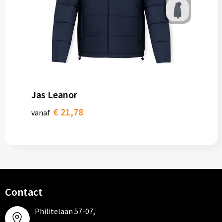
Jas Leanor
€ 21,78
vanaf
Contact
Philitelaan 57-07,