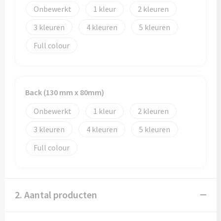
Papieren tassen
Onbewerkt
1
2
Promotietassen
3
4
5
Full colour
Reistassen
Reistassensets
Back (130 mm x 80mm)
Rugzakken
Onbewerkt
1
2
Schoenentassen
3
4
5
Schoudertassen
Full colour
Sporttassen
2. Aantal producten
Strandtassen
Tablettassen