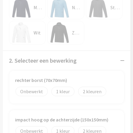
Papieren tassen
Marineblauw
NXT-blauw
Stormgrijs
Promotietassen
Reistassen
Wit
Zwart
Reistassensets
Rugzakken
2. Selecteer een bewerking
Schoenentassen
rechter borst (70x70mm)
Schoudertassen
Onbewerkt
1
2
Sporttassen
Strandtassen
impact hoog op de achterzijde (150x150mm)
Onbewerkt
1
2
Tablettassen