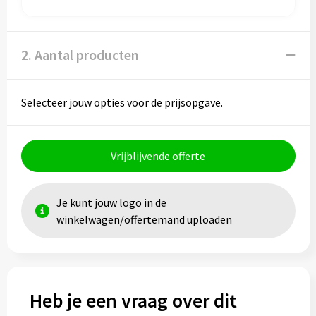
Papieren tassen
Promotietassen
2. Aantal producten
Reistassen
Selecteer jouw opties voor de prijsopgave.
Reistassensets
Rugzakken
Vrijblijvende offerte
Schoenentassen
Je kunt jouw logo in de
Schoudertassen
winkelwagen/offertemand uploaden
Sporttassen
Strandtassen
Heb je een vraag over dit
Tablettassen