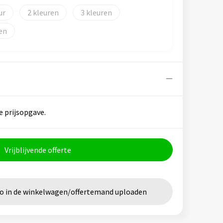
2
3
e prijsopgave.
Vrijblijvende offerte
go in de winkelwagen/offertemand uploaden