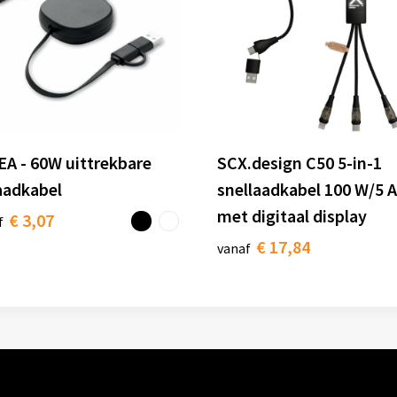
EA - 60W uittrekbare
SCX.design C50 5-in-1
aadkabel
snellaadkabel 100 W/5 A
met digitaal display
€ 3,07
f
€ 17,84
vanaf