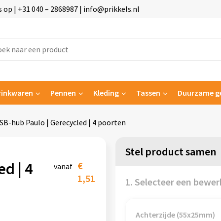
p | +31 040 – 2868987 | info@prikkels.nl
rinkwaren
Pennen
Kleding
Tassen
Duurzame g
SB-hub Paulo | Gerecycled | 4 poorten
Stel product samen
d | 4
€
vanaf
1,51
1. Selecteer een bewer
Achterzijde (55x25mm)