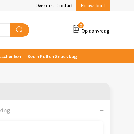
Over ons
Contact
Nieuwsbrief
0
Op aanvraag
eschenken
Boc'n Roll en Snack bag
king