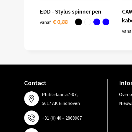
EDD - Stylus spinner pen
CAW
kab
€ 0,88
vanaf
vana
Contact
Info
Philitelaan 57-07,
Over 
5617 AK Eindhoven
Nieuw
+31 (0) 40 – 2868987