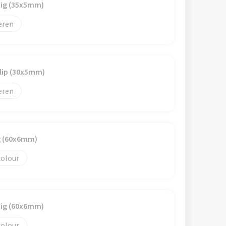
dig (35x5mm)
eren
clip (30x5mm)
eren
ig (60x6mm)
colour
dig (60x6mm)
colour