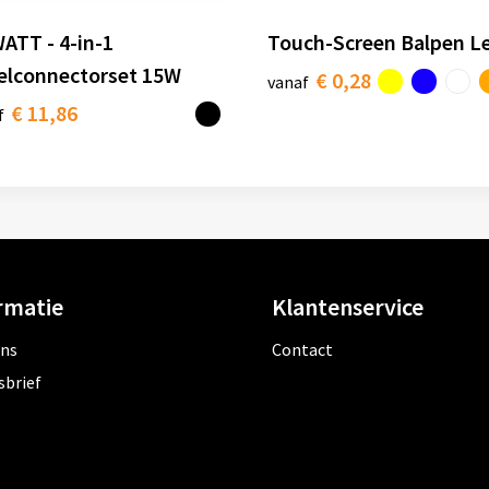
ATT - 4-in-1
Touch-Screen Balpen L
elconnectorset 15W
€ 0,28
vanaf
€ 11,86
f
rmatie
Klantenservice
ons
Contact
sbrief