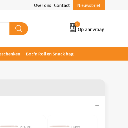
Over ons
Contact
Nieuwsbrief
0
Op aanvraag
eschenken
Boc'n Roll en Snack bag
groen
navy