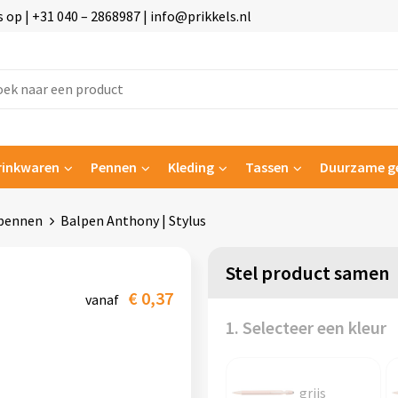
p | +31 040 – 2868987 | info@prikkels.nl
rinkwaren
Pennen
Kleding
Tassen
Duurzame g
pennen
Balpen Anthony | Stylus
Stel product samen
€ 0,37
vanaf
1. Selecteer een kleur
grijs