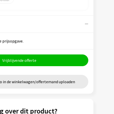
e prijsopgave.
Vrijblijvende offerte
go in de winkelwagen/offertemand uploaden
g over dit product?