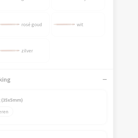
rosé goud
wit
zilver
king
ig (35x5mm)
eren