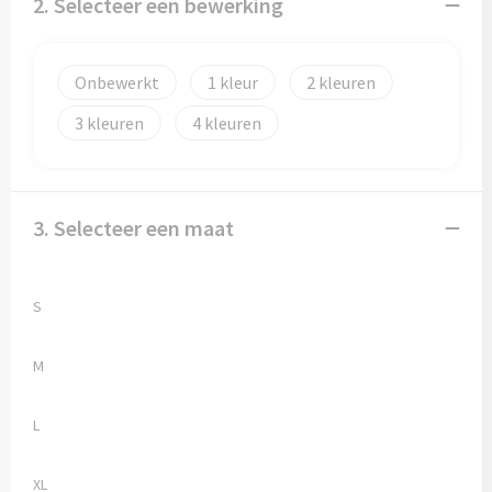
2. Selecteer een bewerking
Papieren tassen
Promotietassen
Onbewerkt
1
2
Reistassen
3
4
Reistassensets
Rugzakken
3. Selecteer een maat
Schoenentassen
S
Schoudertassen
M
Sporttassen
L
Strandtassen
XL
Tablettassen