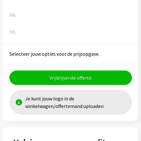
Toilettassen
2XL
Trolleys
3XL
Waterbestendige tassen
Selecteer jouw opties voor de prijsopgave.
Vrijblijvende offerte
Je kunt jouw logo in de
winkelwagen/offertemand uploaden