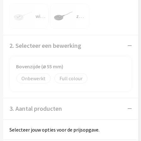
Papieren tassen
wit/wit
zwart/zwart
Promotietassen
Reistassen
2. Selecteer een bewerking
Reistassensets
Rugzakken
Bovenzijde (⌀ 55 mm)
Schoenentassen
Onbewerkt
Full colour
Schoudertassen
3. Aantal producten
Sporttassen
Strandtassen
Selecteer jouw opties voor de prijsopgave.
Tablettassen