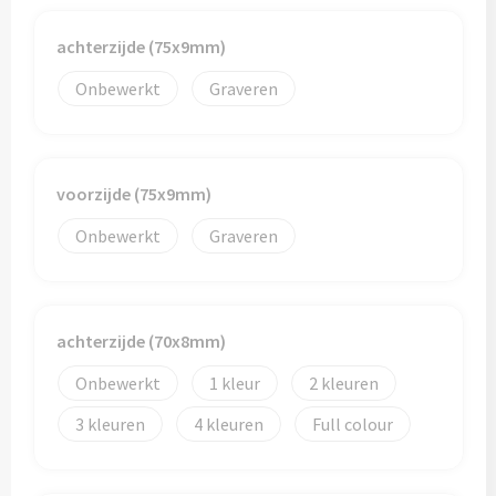
Papieren tassen
achterzijde (75x9mm)
Promotietassen
Onbewerkt
Graveren
Reistassen
Reistassensets
voorzijde (75x9mm)
Rugzakken
Onbewerkt
Graveren
Schoenentassen
Schoudertassen
achterzijde (70x8mm)
Sporttassen
Onbewerkt
1
2
3
4
Full colour
Strandtassen
Tablettassen