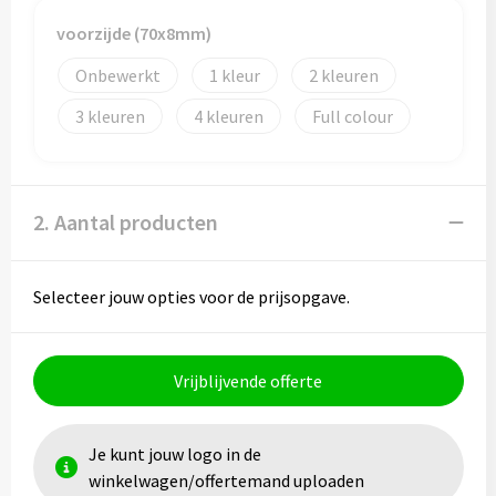
voorzijde (70x8mm)
Toilettassen
Onbewerkt
1
2
Trolleys
3
4
Full colour
Waterbestendige tassen
2. Aantal producten
Selecteer jouw opties voor de prijsopgave.
Vrijblijvende offerte
Je kunt jouw logo in de
winkelwagen/offertemand uploaden