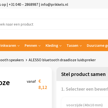
p | +31 040 – 2868987 | info@prikkels.nl
rinkwaren
Pennen
Kleding
Tassen
Duurzame g
tooth speakers
ALESSO bluetooth draadloze luidspreker
Stel product samen
oze
€
vanaf
8,12
1. Selecteer een bewer
voorzijde (40x10 mm)