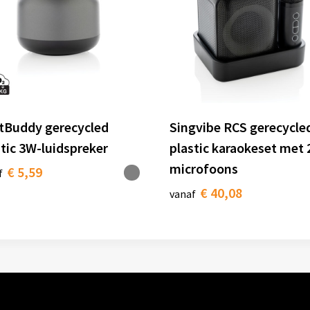
tBuddy gerecycled
Singvibe RCS gerecycle
stic 3W-luidspreker
plastic karaokeset met 
microfoons
€ 5,59
f
€ 40,08
vanaf