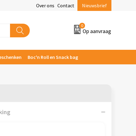
Over ons
Contact
Nieuwsbrief
0
Op aanvraag
eschenken
Boc'n Roll en Snack bag
king