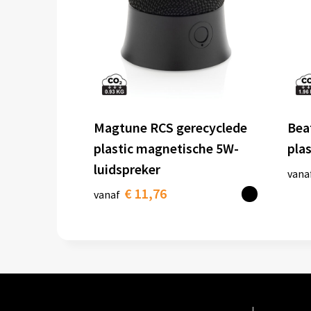
Magtune RCS gerecyclede
Bea
plastic magnetische 5W-
pla
luidspreker
vana
€ 11,76
vanaf