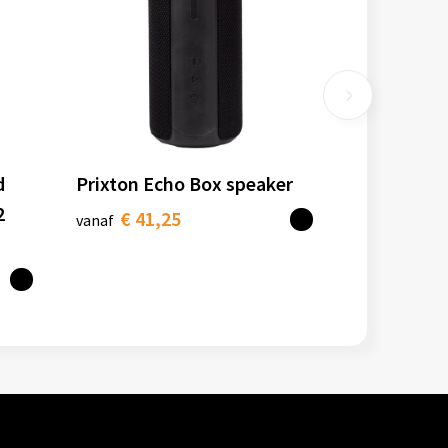
d
Prixton Echo Box speaker
2
€ 41,25
vanaf