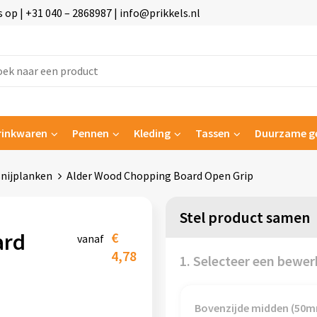
p | +31 040 – 2868987 | info@prikkels.nl
rinkwaren
Pennen
Kleding
Tassen
Duurzame g
nijplanken
Alder Wood Chopping Board Open Grip
Stel product samen
ard
€
vanaf
4,78
1. Selecteer een bewer
Bovenzijde midden (50