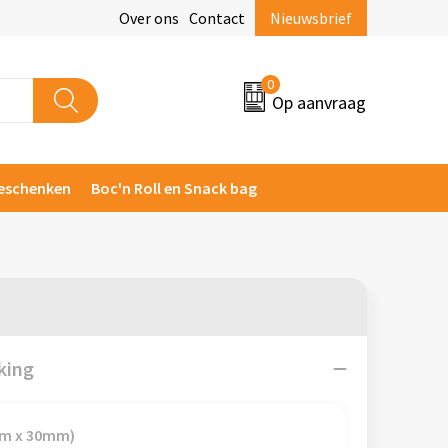
Over ons
Contact
Nieuwsbrief
0
Op aanvraag
eschenken
Boc'n Roll en Snack bag
king
mm x 30mm)