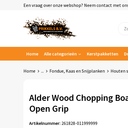
Een vraag over onze webshop? Neem contact met ons o
Home
Alle categorieën
Kerstpakketten
D
Home
...
Fondue, Kaas en Snijplanken
Houten s
Alder Wood Chopping Bo
Open Grip
Artikelnummer:
261828-011999999