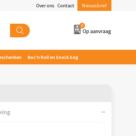
Over ons
Contact
Nieuwsbrief
0
Op aanvraag
eschenken
Boc'n Roll en Snack bag
king