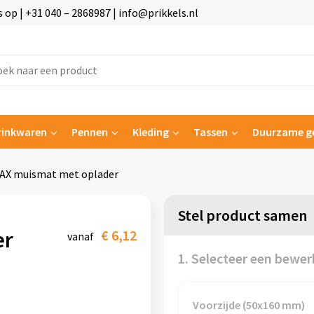
p | +31 040 – 2868987 | info@prikkels.nl
rinkwaren
Pennen
Kleding
Tassen
Duurzame g
AX muismat met oplader
Stel product samen
er
€ 6,12
vanaf
1. Selecteer een bewer
Voorzijde (50x160 mm)