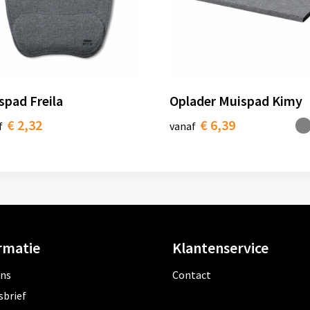
spad Freila
Oplader Muispad Kimy
€ 2,32
€ 6,39
f
vanaf
rmatie
Klantenservice
ons
Contact
sbrief