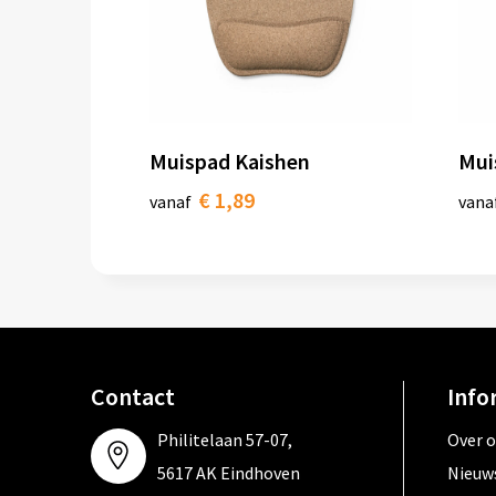
Muispad Kaishen
Mui
€ 1,89
vanaf
vana
Contact
Info
Philitelaan 57-07,
Over 
5617 AK Eindhoven
Nieuw