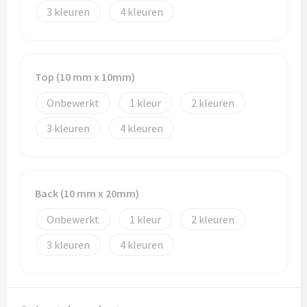
Papieren tassen
3
4
Promotietassen
Reistassen
Top (10 mm x 10mm)
Reistassensets
Onbewerkt
1
2
3
4
Rugzakken
Schoenentassen
Back (10 mm x 20mm)
Schoudertassen
Onbewerkt
1
2
Sporttassen
3
4
Strandtassen
Tablettassen