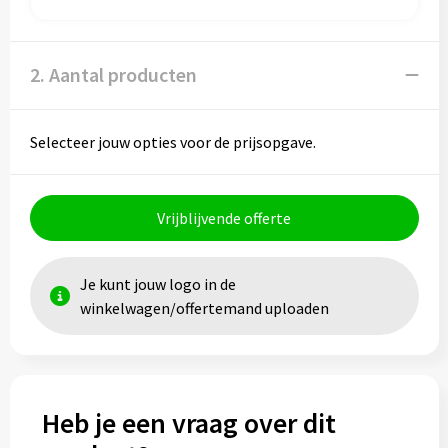
Papieren tassen
Promotietassen
2. Aantal producten
Reistassen
Selecteer jouw opties voor de prijsopgave.
Reistassensets
Rugzakken
Vrijblijvende offerte
Schoenentassen
Je kunt jouw logo in de
Schoudertassen
winkelwagen/offertemand uploaden
Sporttassen
Strandtassen
Heb je een vraag over dit
Tablettassen