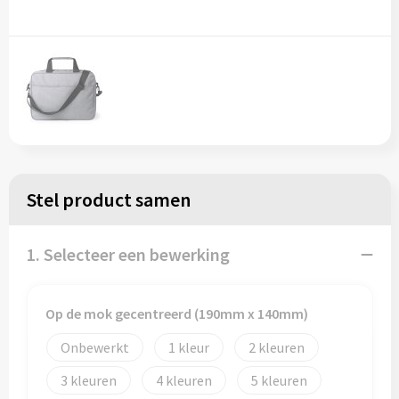
Spellen voor binnen en buiten
Vesten
Katoenen draagtassen
Sport
Kledingtassen
Tassen
Koeltassen en Koelboxen
Themapakketten
Koffers en Trolleys
Veiligheid, Auto en Fiets
Laptop hoezen en tassen
Stel product samen
Vrije tijd, Drinkflessen, Strand en Outdoor
Lunchtassen
1. Selecteer een bewerking
Wonen en lifestyle
Matrozentassen
Op de mok gecentreerd (190mm x 140mm)
Opbergtassen
Onbewerkt
1
2
Opvouwbare tassen
3
4
5