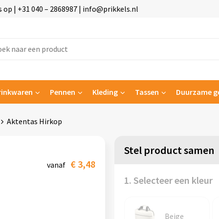
p | +31 040 – 2868987 | info@prikkels.nl
rinkwaren
Pennen
Kleding
Tassen
Duurzame g
Aktentas Hirkop
Stel product samen
€ 3,48
vanaf
1. Selecteer een kleur
Beige