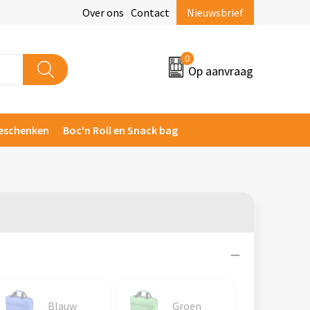
Over ons
Contact
Nieuwsbrief
0
Op aanvraag
eschenken
Boc'n Roll en Snack bag
Blauw
Groen