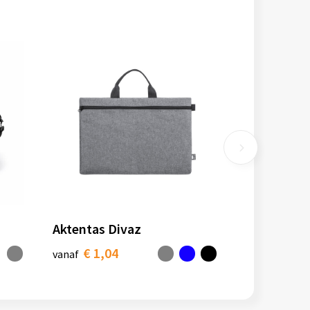
Aktentas Divaz
€ 1,04
vanaf