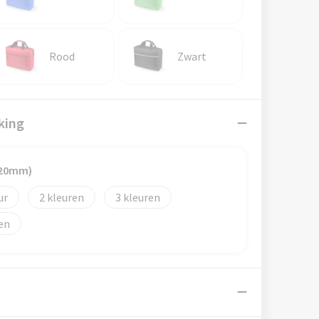
Rood
Zwart
king
120mm)
2
3