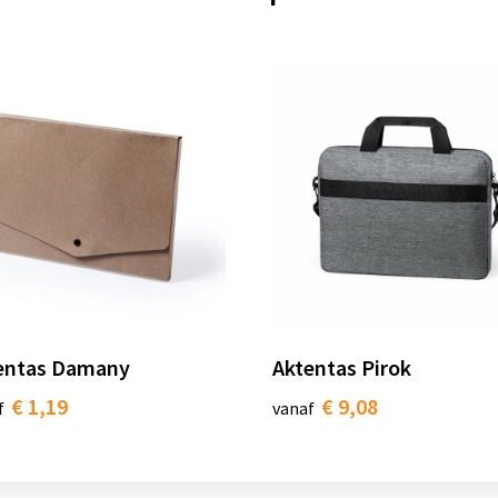
entas Damany
Aktentas Pirok
€ 1,19
€ 9,08
f
vanaf