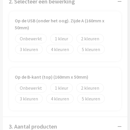
2. Selecteer een bewerking
Papieren tassen
Promotietassen
Op de USB (onder het oog). Zijde A (160mm x
50mm)
Reistassen
Onbewerkt
1
2
Reistassensets
3
4
5
Rugzakken
Schoenentassen
Op de B-kant (top) (160mm x 50mm)
Schoudertassen
Onbewerkt
1
2
3
4
5
Sporttassen
Strandtassen
3. Aantal producten
Tablettassen