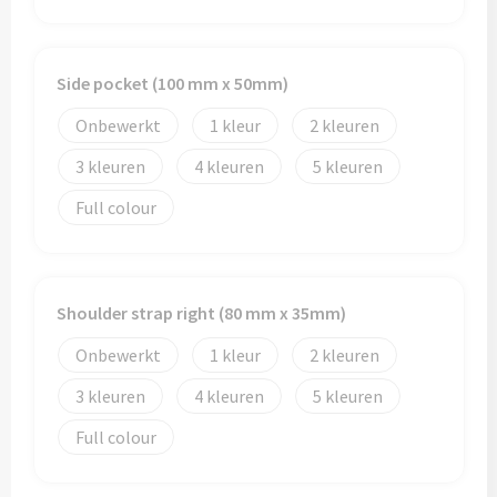
Toilettassen
Side pocket (100 mm x 50mm)
Trolleys
Onbewerkt
1
2
Waterbestendige tassen
3
4
5
Full colour
Shoulder strap right (80 mm x 35mm)
Onbewerkt
1
2
3
4
5
Full colour