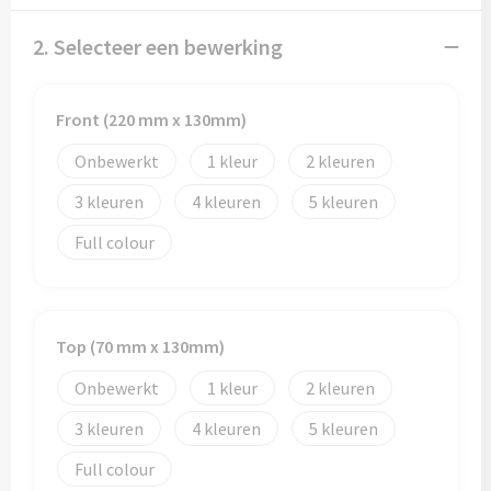
Papieren tassen
2. Selecteer een bewerking
Promotietassen
Reistassen
Front (220 mm x 130mm)
Onbewerkt
1
2
Reistassensets
3
4
5
Rugzakken
Full colour
Schoenentassen
Schoudertassen
Top (70 mm x 130mm)
Sporttassen
Onbewerkt
1
2
3
4
5
Strandtassen
Full colour
Tablettassen