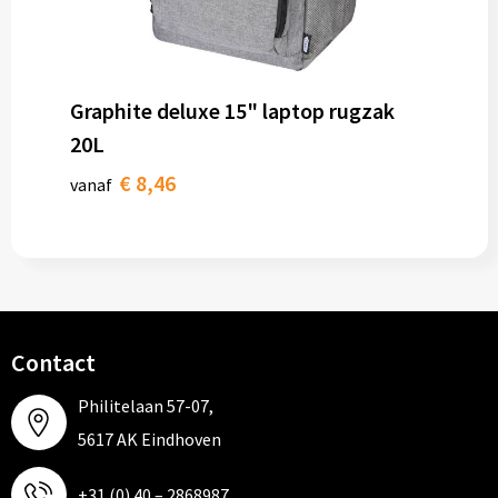
Graphite deluxe 15" laptop rugzak
20L
€ 8,46
vanaf
Contact
Philitelaan 57-07,
5617 AK Eindhoven
+31 (0) 40 – 2868987