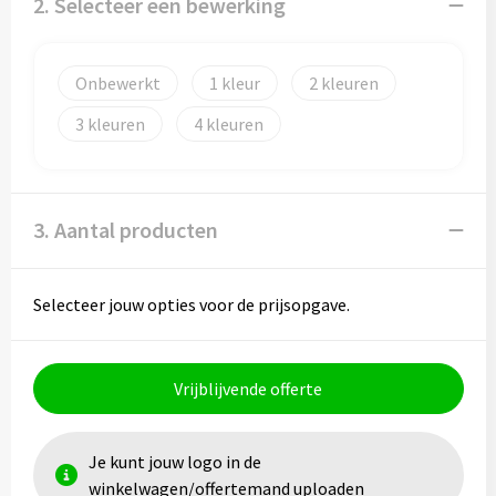
2. Selecteer een bewerking
Papieren tassen
Promotietassen
Onbewerkt
1
2
Reistassen
3
4
Reistassensets
Rugzakken
3. Aantal producten
Schoenentassen
Selecteer jouw opties voor de prijsopgave.
Schoudertassen
Sporttassen
Vrijblijvende offerte
Strandtassen
Je kunt jouw logo in de
winkelwagen/offertemand uploaden
Tablettassen