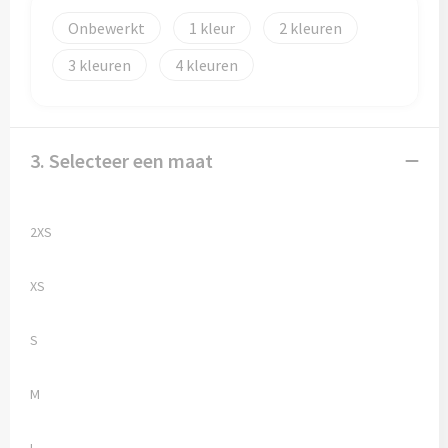
Onbewerkt
1
2
Toilettassen
3
4
Trolleys
Waterbestendige tassen
3. Selecteer een maat
2XS
XS
S
M