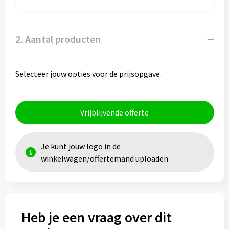
Toilettassen
2. Aantal producten
Trolleys
Waterbestendige tassen
Selecteer jouw opties voor de prijsopgave.
Vrijblijvende offerte
Je kunt jouw logo in de
winkelwagen/offertemand uploaden
Heb je een vraag over dit