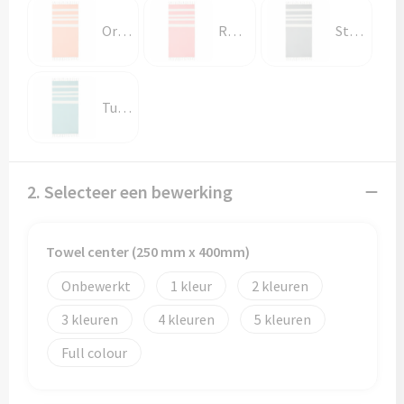
Papieren tassen
Oranje
Rood
Steengrijs
Promotietassen
Reistassen
Turquoise
Reistassensets
Rugzakken
2. Selecteer een bewerking
Schoenentassen
Towel center (250 mm x 400mm)
Schoudertassen
Onbewerkt
1
2
Sporttassen
3
4
5
Full colour
Strandtassen
Tablettassen