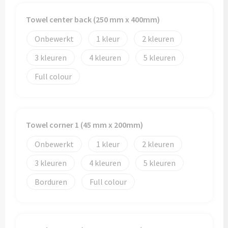
Towel center back (250 mm x 400mm)
Toilettassen
Onbewerkt
1
2
Trolleys
3
4
5
Waterbestendige tassen
Full colour
Towel corner 1 (45 mm x 200mm)
Onbewerkt
1
2
3
4
5
Borduren
Full colour