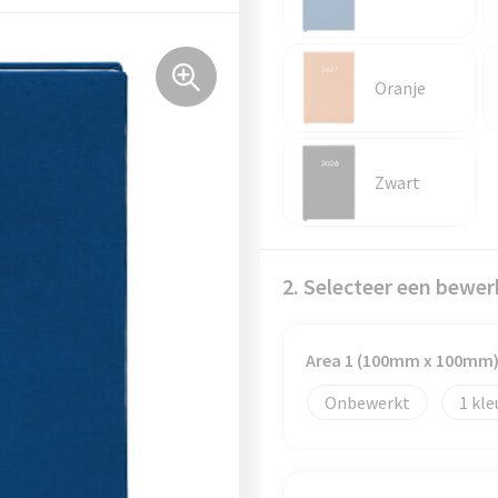
Oranje
Zwart
2. Selecteer een bewer
Area 1 (100mm x 100mm
Onbewerkt
1