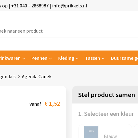
p | +31 040 – 2868987 | info@prikkels.nl
rinkwaren
Pennen
Kleding
Tassen
Duurzame g
genda's
Agenda Canek
Stel product samen
€ 1,52
vanaf
1. Selecteer een kleur
Blauw