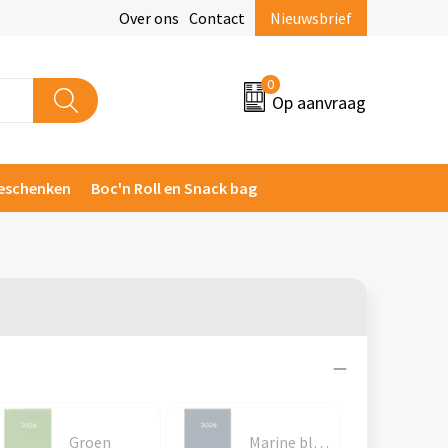
Over ons
Contact
Nieuwsbrief
0
Op aanvraag
eschenken
Boc'n Roll en Snack bag
Groen
Marine blauw