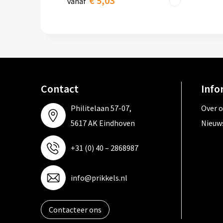
€ 5,03
vanaf
Contact
Info
Philitelaan 57-07,
Over 
5617 AK Eindhoven
Nieuw
+31 (0) 40 – 2868987
info@prikkels.nl
Contacteer ons