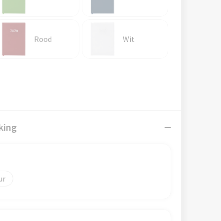
Rood
Wit
king
)