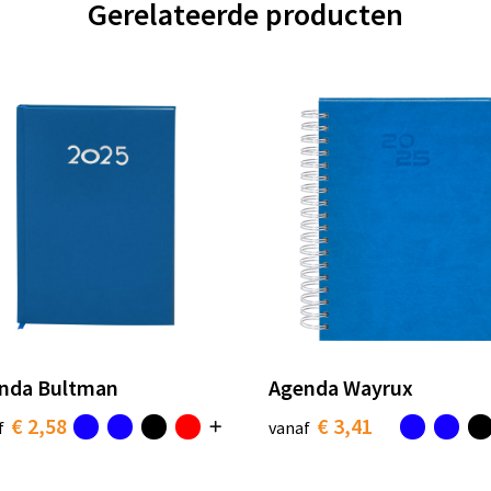
Gerelateerde producten
nda Bultman
Agenda Wayrux
€ 2,58
€ 3,41
f
vanaf