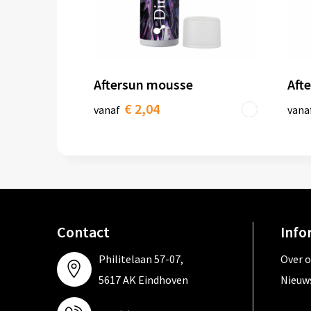
Aftersun mousse
Afte
€ 2,04
vanaf
vana
Contact
Info
Philitelaan 57-07,
Over 
5617 AK Eindhoven
Nieuw