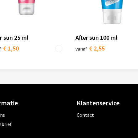
r sun 25 ml
After sun 100 ml
€ 1,50
€ 2,55
f
vanaf
rmatie
Klantenservice
ons
Contact
sbrief