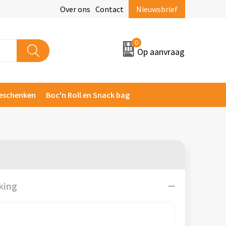
Over ons
Contact
Nieuwsbrief
0
Op aanvraag
eschenken
Boc'n Roll en Snack bag
king