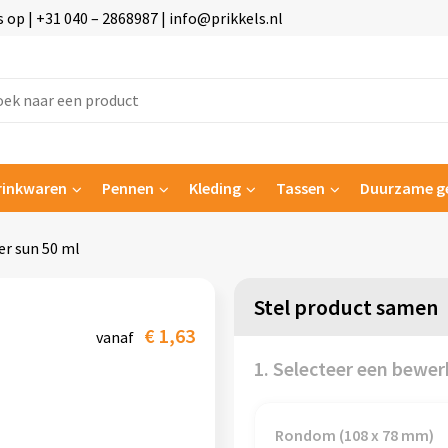
p | +31 040 – 2868987 | info@prikkels.nl
rinkwaren
Pennen
Kleding
Tassen
Duurzame g
er sun 50 ml
Stel product samen
€ 1,63
vanaf
1. Selecteer een bewer
Rondom (108 x 78 mm)