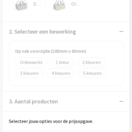
Papieren tassen
Donker Grijs
Olijfgroen
Promotietassen
Reistassen
2. Selecteer een bewerking
Reistassensets
Op vak voorzijde (105mm x 65mm)
Rugzakken
Onbewerkt
1
2
Schoenentassen
3
4
5
Schoudertassen
3. Aantal producten
Sporttassen
Strandtassen
Selecteer jouw opties voor de prijsopgave.
Tablettassen