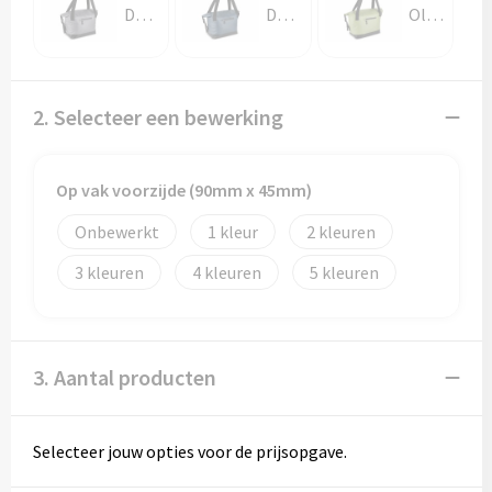
Papieren tassen
Donker Grijs
Donkerblauw
Olijfgroen
Promotietassen
Reistassen
2. Selecteer een bewerking
Reistassensets
Op vak voorzijde (90mm x 45mm)
Rugzakken
Onbewerkt
1
2
Schoenentassen
3
4
5
Schoudertassen
3. Aantal producten
Sporttassen
Strandtassen
Selecteer jouw opties voor de prijsopgave.
Tablettassen