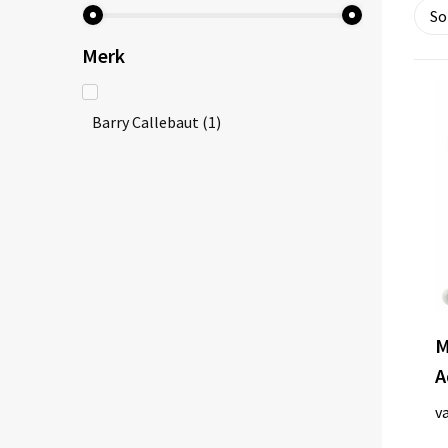
Merk
Barry Callebaut
(1)
M
A
v