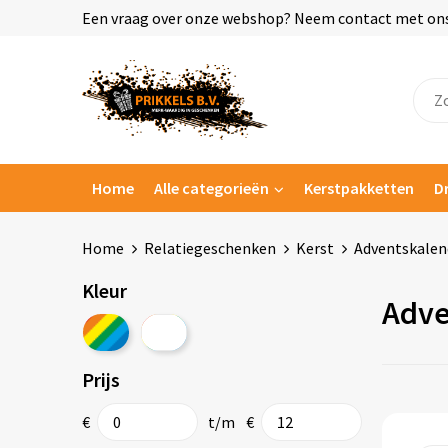
Een vraag over onze webshop? Neem contact met ons o
Home
Alle categorieën
Kerstpakketten
D
Home
Relatiegeschenken
Kerst
Adventskalen
Kleur
Adve
Prijs
€
t/m
€