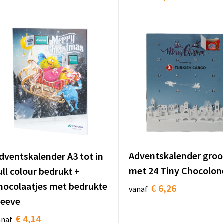
Adventskalender groo
dventskalender A3 tot in
met 24 Tiny Chocolone
ull colour bedrukt +
hocolaatjes met bedrukte
€ 6,26
vanaf
leeve
€ 4,14
anaf