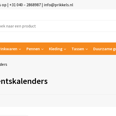
p | +31 040 – 2868987 | info@prikkels.nl
rinkwaren
Pennen
Kleding
Tassen
Duurzame g
ders
ntskalenders