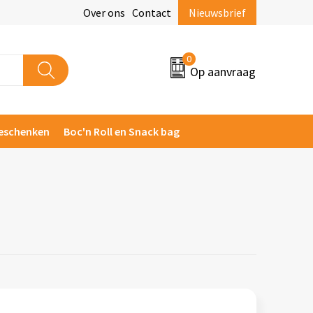
Over ons
Contact
Nieuwsbrief
0
Op aanvraag
eschenken
Boc'n Roll en Snack bag