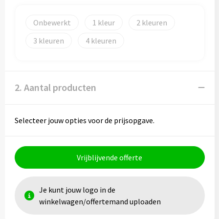
Papieren tassen
Onbewerkt
1
2
Promotietassen
3
4
Reistassen
Reistassensets
2. Aantal producten
Rugzakken
Selecteer jouw opties voor de prijsopgave.
Schoenentassen
Schoudertassen
Vrijblijvende offerte
Sporttassen
Je kunt jouw logo in de
Strandtassen
winkelwagen/offertemand uploaden
Tablettassen