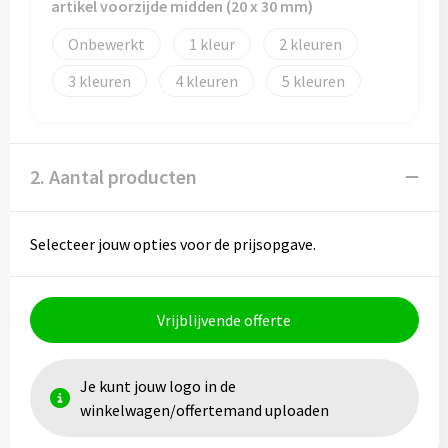
Papieren tassen
artikel voorzijde midden (20 x 30 mm)
Onbewerkt
1
2
Promotietassen
3
4
5
Reistassen
Reistassensets
2. Aantal producten
Rugzakken
Selecteer jouw opties voor de prijsopgave.
Schoenentassen
Schoudertassen
Vrijblijvende offerte
Sporttassen
Je kunt jouw logo in de
Strandtassen
winkelwagen/offertemand uploaden
Tablettassen