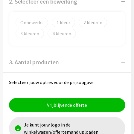
2. Selecteer een bewerking
Papieren tassen
Promotietassen
Onbewerkt
1
2
Reistassen
3
4
Reistassensets
Rugzakken
3. Aantal producten
Schoenentassen
Selecteer jouw opties voor de prijsopgave.
Schoudertassen
Sporttassen
Vrijblijvende offerte
Strandtassen
Je kunt jouw logo in de
winkelwagen/offertemand uploaden
Tablettassen