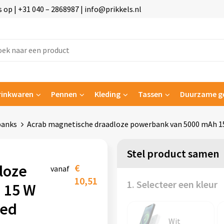
p | +31 040 – 2868987 | info@prikkels.nl
rinkwaren
Pennen
Kleding
Tassen
Duurzame g
banks
Acrab magnetische draadloze powerbank van 5000 mAh 15
Stel product samen
loze
€
vanaf
10,51
1. Selecteer een kleur
 15 W
led
Wit