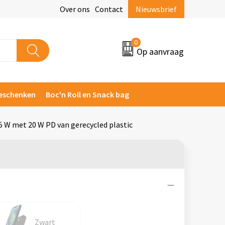
Over ons
Contact
Nieuwsbrief
0
Op aanvraag
eschenken
Boc'n Roll en Snack bag
 W met 20 W PD van gerecycled plastic
Zwart