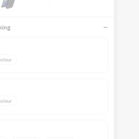
king
colour
colour