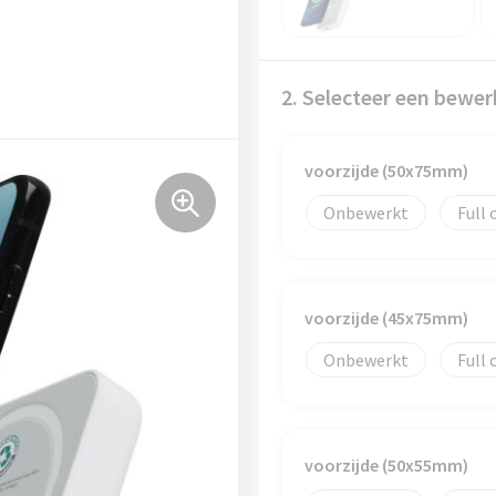
2. Selecteer een bewer
voorzijde (50x75mm)
Onbewerkt
Full 
voorzijde (45x75mm)
Onbewerkt
Full 
voorzijde (50x55mm)