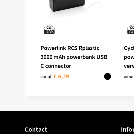
Powerlink RCS Rplastic
Cyc
3000 mAh powerbank USB
pow
C connector
verw
€ 6,29
vanaf
vana
Contact
Info