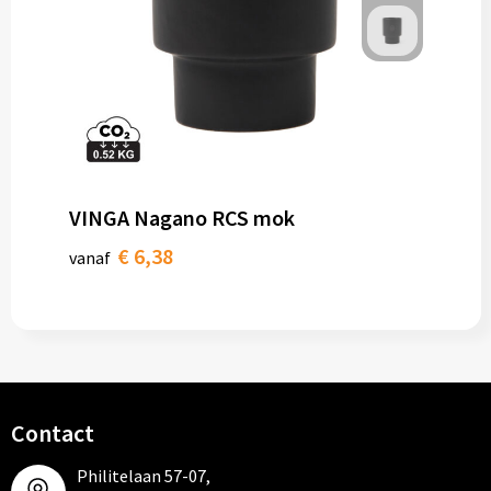
VINGA Nagano RCS mok
€ 6,38
vanaf
Contact
Philitelaan 57-07,