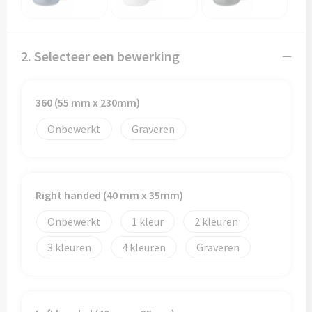
Papieren tassen
Promotietassen
2. Selecteer een bewerking
Reistassen
360 (55 mm x 230mm)
Reistassensets
Onbewerkt
Graveren
Rugzakken
Schoenentassen
Right handed (40 mm x 35mm)
Schoudertassen
Onbewerkt
1
2
Sporttassen
3
4
Graveren
Strandtassen
Tablettassen