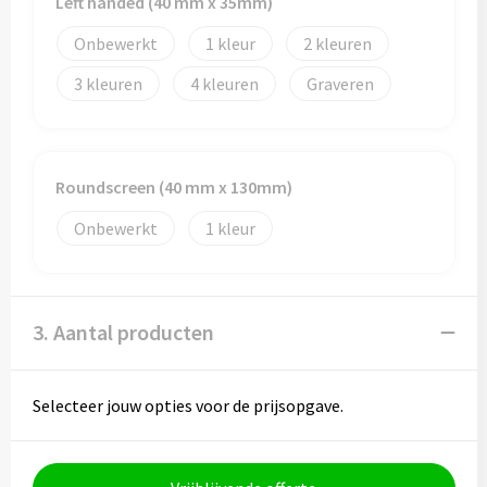
Left handed (40 mm x 35mm)
Onbewerkt
1
2
Toilettassen
3
4
Graveren
Trolleys
Waterbestendige tassen
Roundscreen (40 mm x 130mm)
Onbewerkt
1
3. Aantal producten
Selecteer jouw opties voor de prijsopgave.