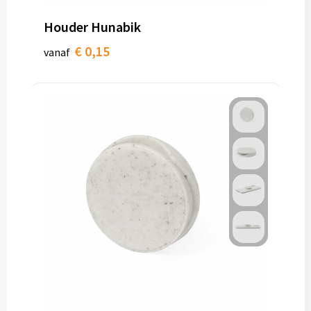
Papieren tassen
Houder Hunabik
Promotietassen
€ 0,15
vanaf
Reistassen
Reistassensets
Rugzakken
Schoenentassen
Schoudertassen
Sporttassen
Strandtassen
Tablettassen