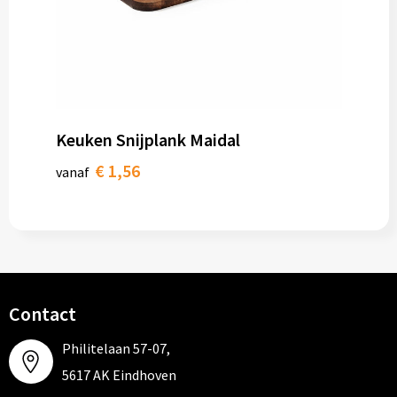
Keuken Snijplank Maidal
€ 1,56
vanaf
Contact
Philitelaan 57-07,
5617 AK Eindhoven