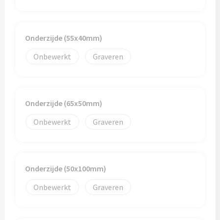
Papieren tassen
Promotietassen
Onderzijde (55x40mm)
Reistassen
Onbewerkt
Graveren
Reistassensets
Rugzakken
Onderzijde (65x50mm)
Schoenentassen
Onbewerkt
Graveren
Schoudertassen
Onderzijde (50x100mm)
Sporttassen
Onbewerkt
Graveren
Strandtassen
Tablettassen