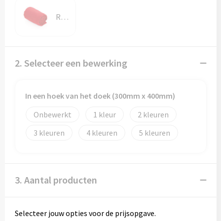
Papieren tassen
Rood
Promotietassen
Reistassen
2. Selecteer een bewerking
Reistassensets
In een hoek van het doek (300mm x 400mm)
Rugzakken
Onbewerkt
1
2
Schoenentassen
3
4
5
Schoudertassen
Sporttassen
3. Aantal producten
Strandtassen
Selecteer jouw opties voor de prijsopgave.
Tablettassen