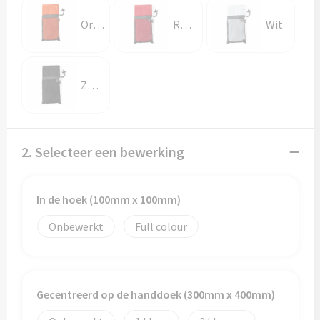
Papieren tassen
Oranje
Rood
Wit
Promotietassen
Reistassen
Zwart
Reistassensets
Rugzakken
2. Selecteer een bewerking
Schoenentassen
In de hoek (100mm x 100mm)
Schoudertassen
Onbewerkt
Full colour
Sporttassen
Strandtassen
Gecentreerd op de handdoek (300mm x 400mm)
Tablettassen