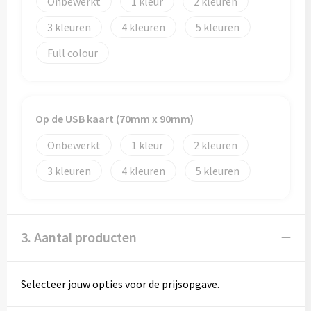
Onbewerkt
1
2
3
4
5
Toilettassen
Full colour
Trolleys
Waterbestendige tassen
Op de USB kaart (70mm x 90mm)
Onbewerkt
1
2
3
4
5
3. Aantal producten
Selecteer jouw opties voor de prijsopgave.