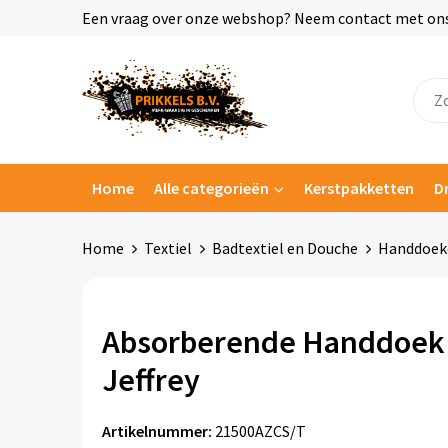
Een vraag over onze webshop? Neem contact met ons o
Home
Alle categorieën
Kerstpakketten
D
Home
Textiel
Badtextiel en Douche
Handdoek
Absorberende Handdoek
Jeffrey
Artikelnummer:
21500AZCS/T