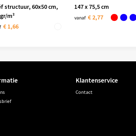
ëf structuur, 60x50 cm,
147 x 75,5 cm
 gr/m²
€ 2,77
vanaf
€ 1,66
f
rmatie
Klantenservice
ons
Contact
sbrief