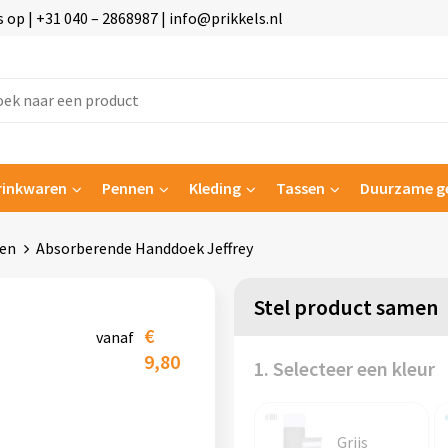
p | +31 040 – 2868987 | info@prikkels.nl
rinkwaren
Pennen
Kleding
Tassen
Duurzame g
en
Absorberende Handdoek Jeffrey
Stel product samen
€
vanaf
9,80
1. Selecteer een kleur
Grijs