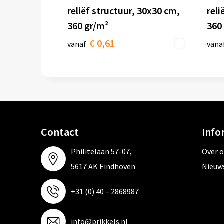
reliëf structuur, 30x30 cm,
reli
360 gr/m²
360
€ 0,61
vanaf
vana
Contact
Info
Philitelaan 57-07,
Over 
5617 AK Eindhoven
Nieuw
+31 (0) 40 – 2868987
info@prikkels.nl