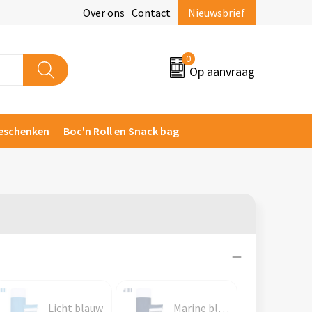
Over ons
Contact
Nieuwsbrief
0
Op aanvraag
eschenken
Boc'n Roll en Snack bag
Licht blauw
Marine blauw