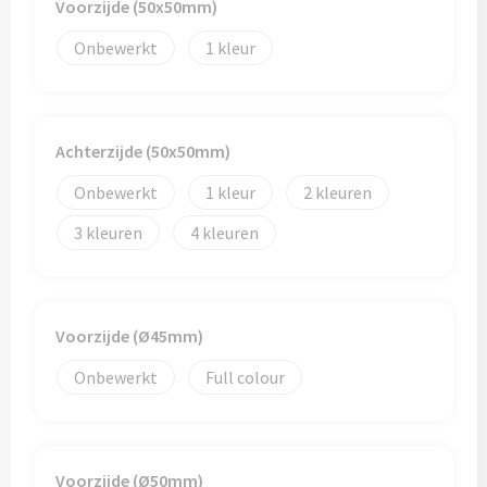
Papieren tassen
Voorzijde (50x50mm)
Onbewerkt
1
Promotietassen
Reistassen
Achterzijde (50x50mm)
Reistassensets
Onbewerkt
1
2
Rugzakken
3
4
Schoenentassen
Schoudertassen
Voorzijde (Ø45mm)
Sporttassen
Onbewerkt
Full colour
Strandtassen
Voorzijde (Ø50mm)
Tablettassen