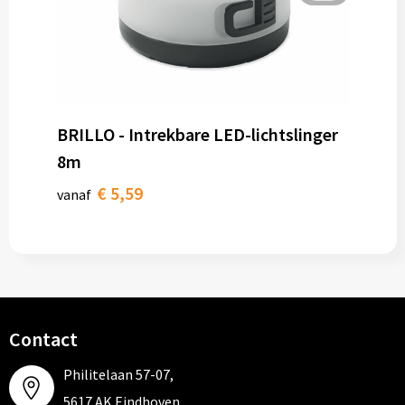
BRILLO - Intrekbare LED-lichtslinger
8m
€ 5,59
vanaf
Contact
Philitelaan 57-07,
5617 AK Eindhoven