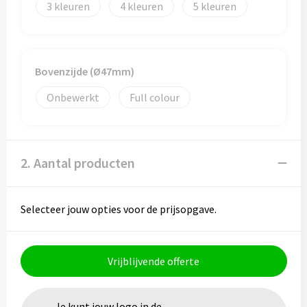
3
4
5
Toilettassen
Trolleys
Bovenzijde (Ø47mm)
Onbewerkt
Full colour
Waterbestendige tassen
2. Aantal producten
Selecteer jouw opties voor de prijsopgave.
Vrijblijvende offerte
Je kunt jouw logo in de