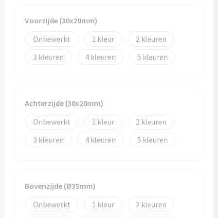
Papieren tassen
Voorzijde (30x20mm)
Promotietassen
Onbewerkt
1
2
Reistassen
3
4
5
Reistassensets
Rugzakken
Achterzijde (30x20mm)
Schoenentassen
Onbewerkt
1
2
3
4
5
Schoudertassen
Sporttassen
Bovenzijde (Ø35mm)
Strandtassen
Onbewerkt
1
2
Tablettassen