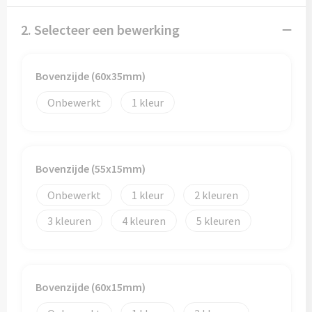
Papieren tassen
2. Selecteer een bewerking
Promotietassen
Reistassen
Bovenzijde (60x35mm)
Onbewerkt
1
Reistassensets
Rugzakken
Bovenzijde (55x15mm)
Schoenentassen
Onbewerkt
1
2
Schoudertassen
3
4
5
Sporttassen
Strandtassen
Bovenzijde (60x15mm)
Tablettassen