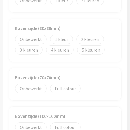
Onbewerkt
1
2
Toilettassen
Trolleys
Bovenzijde (80x80mm)
Onbewerkt
1
2
Waterbestendige tassen
3
4
5
Bovenzijde (70x70mm)
Onbewerkt
Full colour
Bovenzijde (100x100mm)
Onbewerkt
Full colour